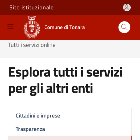
Sito istituzionale
Salta e vai al contenuto
Salta e vai al footer
Comune di Tonara
Home
/
Servizi
/
Servizi online
/
Tutti i servizi online
Esplora tutti i servizi
per gli altri enti
Cittadini e imprese
Trasparenza