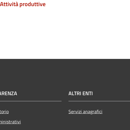
Attività produttive
ARENZA
ALTRI ENTI
torio
Servizi anagrafici
inistrativi